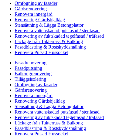
Omfogning av fasader
Gårdsrenovering
Renovera innergård
Renovering Gårdsbjälklag
Stensättning & Lägga Betongplattor
Renovera vattenskadad putsfasad / stenfasad
Renovering av fuktskadad tegelfasad / träfasad
Läckage från Takterrass & Balkong
Fasadblästring & Rostskyddsmålning
Renovera Putsad Hussockel
Fasadrenovering
Fasadputsning
Balkongrenovering
Tilläggsisolering
Omfogning av fasader
Gårdsrenovering
Renovera innergård
Renovering Gårdsbjälklag
Stensättning & Lägga Betongplattor
Renovera vattenskadad putsfasad / stenfasad
Renovering av fuktskadad tegelfasad / träfasad
Läckage från Takterrass & Balkong
Fasadblästring & Rostskyddsmålning
Renovera Putsad Hussockel