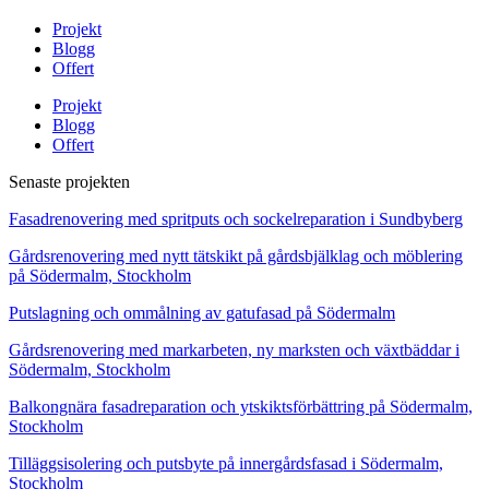
Projekt
Blogg
Offert
Projekt
Blogg
Offert
Senaste projekten
Fasadrenovering med spritputs och sockelreparation i Sundbyberg
Gårdsrenovering med nytt tätskikt på gårdsbjälklag och möblering
på Södermalm, Stockholm
Putslagning och ommålning av gatufasad på Södermalm
Gårdsrenovering med markarbeten, ny marksten och växtbäddar i
Södermalm, Stockholm
Balkongnära fasadreparation och ytskiktsförbättring på Södermalm,
Stockholm
Tilläggsisolering och putsbyte på innergårdsfasad i Södermalm,
Stockholm