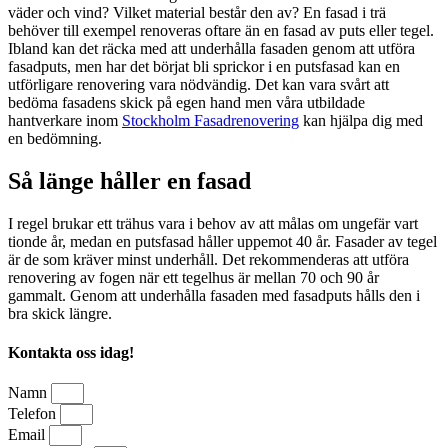
väder och vind? Vilket material består den av? En fasad i trä
behöver till exempel renoveras oftare än en fasad av puts eller tegel.
Ibland kan det räcka med att underhålla fasaden genom att utföra
fasadputs, men har det börjat bli sprickor i en putsfasad kan en
utförligare renovering vara nödvändig. Det kan vara svårt att
bedöma fasadens skick på egen hand men våra utbildade
hantverkare inom
Stockholm Fasadrenovering
kan hjälpa dig med
en bedömning.
Så länge håller en fasad
I regel brukar ett trähus vara i behov av att målas om ungefär vart
tionde år, medan en putsfasad håller uppemot 40 år. Fasader av tegel
är de som kräver minst underhåll. Det rekommenderas att utföra
renovering av fogen när ett tegelhus är mellan 70 och 90 år
gammalt. Genom att underhålla fasaden med fasadputs hålls den i
bra skick längre.
Kontakta oss idag!
Namn
Telefon
Email