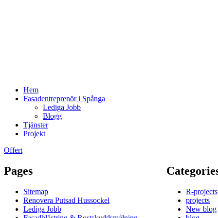
Hem
Fasadentreprenör i Spånga
Lediga Jobb
Blogg
Tjänster
Projekt
Offert
Pages
Categorie
Sitemap
R-projects
Renovera Putsad Hussockel
projects
Lediga Jobb
New blog
Fasadblästring & Rostskyddsmålning
blog