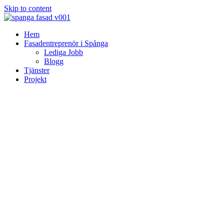
Skip to content
Hem
Fasadentreprenör i Spånga
Lediga Jobb
Blogg
Tjänster
Projekt