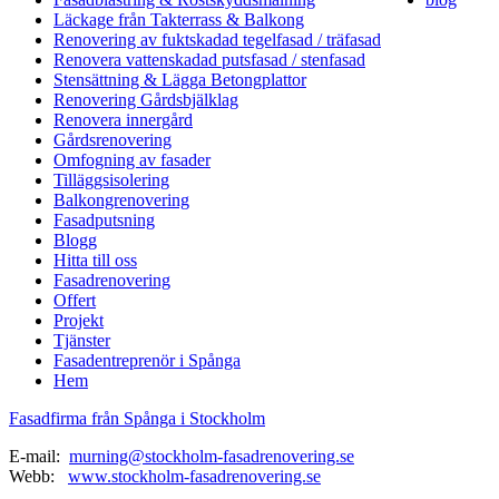
Läckage från Takterrass & Balkong
Renovering av fuktskadad tegelfasad / träfasad
Renovera vattenskadad putsfasad / stenfasad
Stensättning & Lägga Betongplattor
Renovering Gårdsbjälklag
Renovera innergård
Gårdsrenovering
Omfogning av fasader
Tilläggsisolering
Balkongrenovering
Fasadputsning
Blogg
Hitta till oss
Fasadrenovering
Offert
Projekt
Tjänster
Fasadentreprenör i Spånga
Hem
Fasadfirma från Spånga i Stockholm
E-mail:
murning@stockholm-fasadrenovering.se
Webb:
www.stockholm-fasadrenovering.se