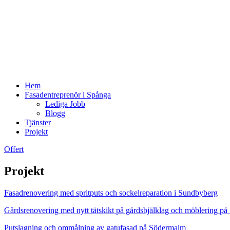
Hem
Fasadentreprenör i Spånga
Lediga Jobb
Blogg
Tjänster
Projekt
Offert
Projekt
Fasadrenovering med spritputs och sockelreparation i Sundbyberg
Gårdsrenovering med nytt tätskikt på gårdsbjälklag och möblering 
Putslagning och ommålning av gatufasad på Södermalm