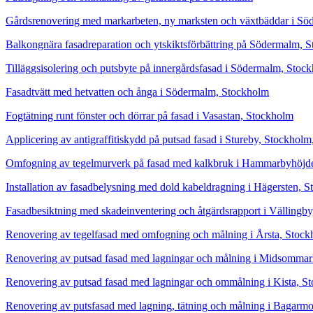
Gårdsrenovering med markarbeten, ny marksten och växtbäddar i S
Balkongnära fasadreparation och ytskiktsförbättring på Södermalm, 
Tilläggsisolering och putsbyte på innergårdsfasad i Södermalm, Stoc
Fasadtvätt med hetvatten och ånga i Södermalm, Stockholm
Fogtätning runt fönster och dörrar på fasad i Vasastan, Stockholm
Applicering av antigraffitiskydd på putsad fasad i Stureby, Stockhol
Omfogning av tegelmurverk på fasad med kalkbruk i Hammarbyhöjde
Installation av fasadbelysning med dold kabeldragning i Hägersten, 
Fasadbesiktning med skadeinventering och åtgärdsrapport i Vällingb
Renovering av tegelfasad med omfogning och målning i Årsta, Stock
Renovering av putsad fasad med lagningar och målning i Midsommar
Renovering av putsad fasad med lagningar och ommålning i Kista, S
Renovering av putsfasad med lagning, tätning och målning i Bagarm